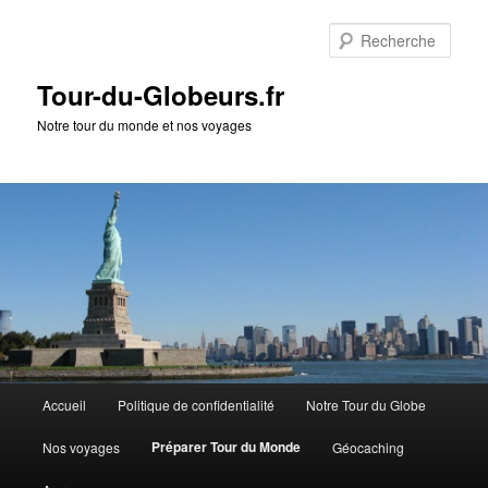
Rech
Tour-du-Globeurs.fr
Notre tour du monde et nos voyages
Menu
Accueil
Politique de confidentialité
Notre Tour du Globe
Aller
Aller
principal
Préparer Tour du Monde
Nos voyages
Géocaching
au
au