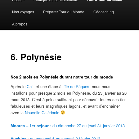
Aller
Aller
principal
Nos voyages
Préparer Tour du Monde
Géocaching
au
au
A propos
contenu
contenu
principal
secondaire
6. Polynésie
Nos 2 mois en
Polynésie
durant notre tour du monde
Après le
Chili
et une étape à
l’île de Pâques
, nous nous
installons pour presque 2 mois en Polynésie, du 23 janvier au 20
mars 2013. C’est à peine suffisant pour découvrir toutes ces îles
fabuleuses et leurs magnifiques lagons, et avant d’enchaîner
avec la
Nouvelle Calédonie
Moorea – 1er séjour
: du dimanche 27 au jeudi 31 janvier 2013
Huahine
: du mercredi 6 au samedi 9 février 2013