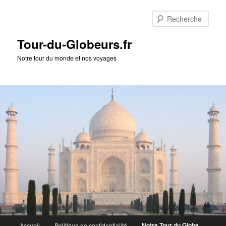
Rech
Tour-du-Globeurs.fr
Notre tour du monde et nos voyages
Menu
Notre Tour du Globe
Accueil
Politique de confidentialité