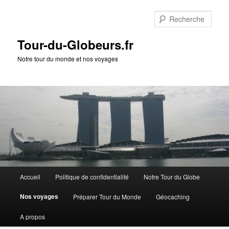
Rech
Tour-du-Globeurs.fr
Notre tour du monde et nos voyages
Menu
Accueil
Politique de confidentialité
Notre Tour du Globe
Aller
Aller
principal
Nos voyages
Préparer Tour du Monde
Géocaching
au
au
A propos
contenu
contenu