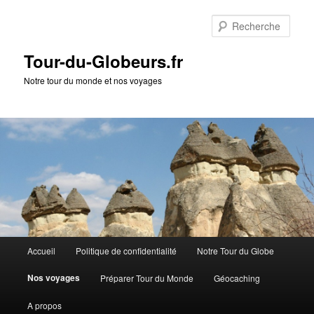
Rech
Tour-du-Globeurs.fr
Notre tour du monde et nos voyages
Menu
Accueil
Politique de confidentialité
Notre Tour du Globe
Aller
Aller
principal
Nos voyages
Préparer Tour du Monde
Géocaching
au
au
A propos
contenu
contenu