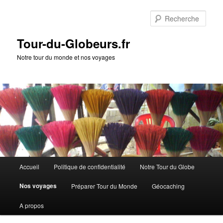
Rech
Tour-du-Globeurs.fr
Notre tour du monde et nos voyages
Menu
Accueil
Politique de confidentialité
Notre Tour du Globe
Aller
Aller
principal
Nos voyages
Préparer Tour du Monde
Géocaching
au
au
A propos
contenu
contenu