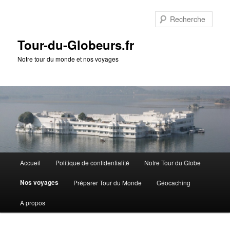
Rech
Tour-du-Globeurs.fr
Notre tour du monde et nos voyages
Menu
Accueil
Politique de confidentialité
Notre Tour du Globe
Aller
Aller
principal
Nos voyages
Préparer Tour du Monde
Géocaching
au
au
A propos
contenu
contenu
principal
secondaire