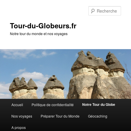
Rech
Tour-du-Globeurs.fr
Notre tour du monde et nos voyages
Menu
Notre Tour du Globe
Accueil
Politique de confidentialité
Aller
Aller
principal
Nos voyages
Préparer Tour du Monde
Géocaching
au
au
A propos
contenu
contenu