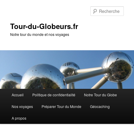
Rech
Tour-du-Globeurs.fr
Notre tour du monde et nos voyages
Menu
Accueil
Politique de confidentialité
Notre Tour du Globe
Aller
Aller
principal
Nos voyages
Préparer Tour du Monde
Géocaching
au
au
A propos
contenu
contenu
principal
secondaire