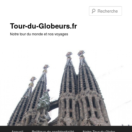
Rech
Tour-du-Globeurs.fr
Notre tour du monde et nos voyages
Menu
Accueil
Politique de confidentialité
Notre Tour du Globe