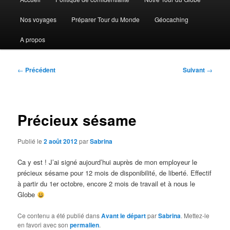
Aller
Aller
principal
Nos voyages
Préparer Tour du Monde
Géocaching
au
au
A propos
contenu
contenu
principal
secondaire
Navigation
←
Précédent
Suivant
→
des
articles
Précieux sésame
Publié le
2 août 2012
par
Sabrina
Ca y est ! J’ai signé aujourd’hui auprès de mon employeur le
précieux sésame pour 12 mois de disponibilité, de liberté. Effectif
à partir du 1er octobre, encore 2 mois de travail et à nous le
Globe
Ce contenu a été publié dans
Avant le départ
par
Sabrina
. Mettez-le
en favori avec son
permalien
.