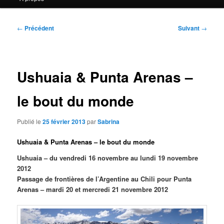
contenu
contenu
principal
secondaire
Navigation
←
Précédent
Suivant
→
des
articles
Ushuaia & Punta Arenas –
le bout du monde
Publié le
25 février 2013
par
Sabrina
Ushuaia & Punta Arenas – le bout du monde
Ushuaia – du vendredi 16 novembre au lundi 19 novembre
2012
Passage de frontières de l’Argentine au Chili pour Punta
Arenas – mardi 20 et mercredi 21 novembre 2012