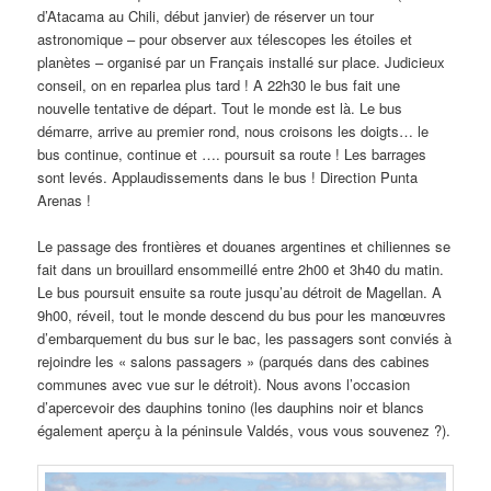
d’Atacama au Chili, début janvier) de réserver un tour
astronomique – pour observer aux télescopes les étoiles et
planètes – organisé par un Français installé sur place. Judicieux
conseil, on en reparlea plus tard ! A 22h30 le bus fait une
nouvelle tentative de départ. Tout le monde est là. Le bus
démarre, arrive au premier rond, nous croisons les doigts… le
bus continue, continue et …. poursuit sa route ! Les barrages
sont levés. Applaudissements dans le bus ! Direction Punta
Arenas !
Le passage des frontières et douanes argentines et chiliennes se
fait dans un brouillard ensommeillé entre 2h00 et 3h40 du matin.
Le bus poursuit ensuite sa route jusqu’au détroit de Magellan. A
9h00, réveil, tout le monde descend du bus pour les manœuvres
d’embarquement du bus sur le bac, les passagers sont conviés à
rejoindre les « salons passagers » (parqués dans des cabines
communes avec vue sur le détroit). Nous avons l’occasion
d’apercevoir des dauphins tonino (les dauphins noir et blancs
également aperçu à la péninsule Valdés, vous vous souvenez ?).