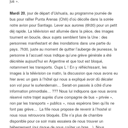
jus ».
Mardi 20
, jour de départ d’Ushuaïa, au programme journée de
bus pour rallier Punta Arenas (Chili) d’où décolle dans la soirée
notre avion pour Santiago. Lever aux aurores (6h30) pour un petit
déj rapide. La télévision est allumée dans la pièce, des images
tournent en boucle, deux sujets semblent faire la Une : des
personnes manifestant et des inondations dans une partie du
pays. 7h30, juste au moment de quitter l’auberge de jeunesse, la
personne à l’accueil nous indique qu’une grève générale a été
décrétée aujourd’hui en Argentine et que tout est bloqué,
notamment les transports. Oups L ! En y réfléchissant, les
images à la télévision ce matin, la discussion que nous avons eu
hier avec un gars à l’hôtel qui nous a expliqué avoir dû décaler
son vol pour le surlendemain… Serait-on passés à côté d’une
information primordiale… ??? Nous lui indiquons que nous avons
réservé notre trajet auprès d’une compagnie de bus « privée »,
non par les transports « publics », nous espérons bien qu’ils ne
font pas grève… La fille nous propose de revenir à l’hostel si
nous nous retrouvons bloqués. Elle n’a plus de chambre
disponible pour ce soir mais essaiera de nous trouver un
hébergement (qui risque de nous coûter un bras…). Nous