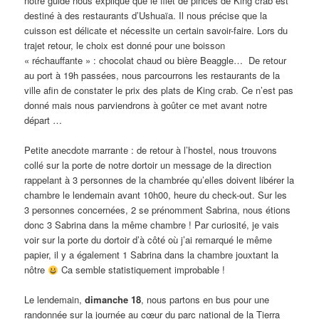
notre guide nous explique que le filet de pinces de King crab est
destiné à des restaurants d’Ushuaïa. Il nous précise que la
cuisson est délicate et nécessite un certain savoir-faire. Lors du
trajet retour, le choix est donné pour une boisson
« réchauffante » : chocolat chaud ou bière Beaggle… De retour
au port à 19h passées, nous parcourrons les restaurants de la
ville afin de constater le prix des plats de King crab. Ce n’est pas
donné mais nous parviendrons à goûter ce met avant notre
départ …
Petite anecdote marrante : de retour à l’hostel, nous trouvons
collé sur la porte de notre dortoir un message de la direction
rappelant à 3 personnes de la chambrée qu’elles doivent libérer la
chambre le lendemain avant 10h00, heure du check-out. Sur les
3 personnes concernées, 2 se prénomment Sabrina, nous étions
donc 3 Sabrina dans la même chambre ! Par curiosité, je vais
voir sur la porte du dortoir d’à côté où j’ai remarqué le même
papier, il y a également 1 Sabrina dans la chambre jouxtant la
nôtre
Ca semble statistiquement improbable !
Le lendemain,
dimanche 18
, nous partons en bus pour une
randonnée sur la journée au cœur du parc national de la Tierra