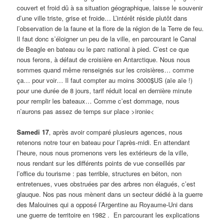
couvert et froid dû à sa situation géographique, laisse le souvenir
d’une ville triste, grise et froide… L’intérêt réside plutôt dans
l’observation de la faune et la flore de la région de la Terre de feu.
Il faut donc s’éloigner un peu de la ville, en parcourant le Canal
de Beagle en bateau ou le parc national à pied. C’est ce que
nous ferons, à défaut de croisière en Antarctique. Nous nous
sommes quand même renseignés sur les croisières… comme
ça… pour voir… Il faut compter au moins 3000$US (aïe aïe !)
pour une durée de 8 jours, tarif réduit local en dernière minute
pour remplir les bateaux… Comme c’est dommage, nous
n’aurons pas assez de temps sur place >ironie<
Samedi 17
, après avoir comparé plusieurs agences, nous
retenons notre tour en bateau pour l’après-midi. En attendant
l’heure, nous nous promenons vers les extérieurs de la ville,
nous rendant sur les différents points de vue conseillés par
l’office du tourisme : pas terrible, structures en béton, non
entretenues, vues obstruées par des arbres non élagués, c’est
glauque. Nos pas nous mènent dans un secteur dédié à la guerre
des Malouines qui a opposé l’Argentine au Royaume-Uni dans
une guerre de territoire en 1982 . En parcourant les explications