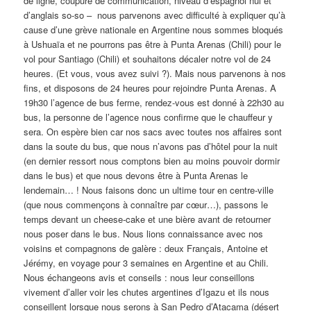
de ligne, coupure de communication, niveau d’espagnol nul et
d’anglais so-so – nous parvenons avec difficulté à expliquer qu’à
cause d’une grève nationale en Argentine nous sommes bloqués
à Ushuaïa et ne pourrons pas être à Punta Arenas (Chili) pour le
vol pour Santiago (Chili) et souhaitons décaler notre vol de 24
heures. (Et vous, vous avez suivi ?). Mais nous parvenons à nos
fins, et disposons de 24 heures pour rejoindre Punta Arenas. A
19h30 l’agence de bus ferme, rendez-vous est donné à 22h30 au
bus, la personne de l’agence nous confirme que le chauffeur y
sera. On espère bien car nos sacs avec toutes nos affaires sont
dans la soute du bus, que nous n’avons pas d’hôtel pour la nuit
(en dernier ressort nous comptons bien au moins pouvoir dormir
dans le bus) et que nous devons être à Punta Arenas le
lendemain… ! Nous faisons donc un ultime tour en centre-ville
(que nous commençons à connaître par cœur…), passons le
temps devant un cheese-cake et une bière avant de retourner
nous poser dans le bus. Nous lions connaissance avec nos
voisins et compagnons de galère : deux Français, Antoine et
Jérémy, en voyage pour 3 semaines en Argentine et au Chili.
Nous échangeons avis et conseils : nous leur conseillons
vivement d’aller voir les chutes argentines d’Igazu et ils nous
conseillent lorsque nous serons à San Pedro d’Atacama (désert