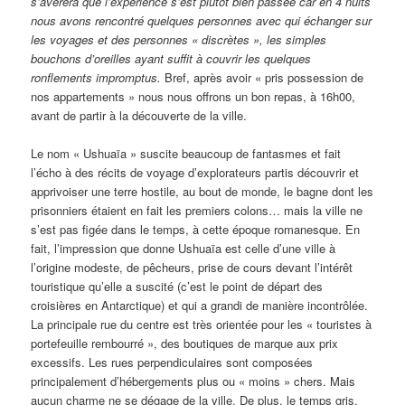
s’avérera que l’expérience s’est plutôt bien passée car en 4 nuits
nous avons rencontré quelques personnes avec qui échanger sur
les voyages et des personnes « discrètes », les simples
bouchons d’oreilles ayant suffit à couvrir les quelques
ronflements impromptus.
Bref, après avoir « pris possession de
nos appartements » nous nous offrons un bon repas, à 16h00,
avant de partir à la découverte de la ville.
Le nom « Ushuaïa » suscite beaucoup de fantasmes et fait
l’écho à des récits de voyage d’explorateurs partis découvrir et
apprivoiser une terre hostile, au bout de monde, le bagne dont les
prisonniers étaient en fait les premiers colons… mais la ville ne
s’est pas figée dans le temps, à cette époque romanesque. En
fait, l’impression que donne Ushuaïa est celle d’une ville à
l’origine modeste, de pêcheurs, prise de cours devant l’intérêt
touristique qu’elle a suscité (c’est le point de départ des
croisières en Antarctique) et qui a grandi de manière incontrôlée.
La principale rue du centre est très orientée pour les « touristes à
portefeuille rembourré », des boutiques de marque aux prix
excessifs. Les rues perpendiculaires sont composées
principalement d’hébergements plus ou « moins » chers. Mais
aucun charme ne se dégage de la ville. De plus, le temps gris,