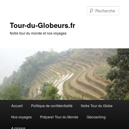
Rech
Tour-du-Globeurs.fr
Notre tour du monde et nos voyages
Menu
Accueil
Politique de confidentialité
Notre Tour du Globe
Aller
Aller
principal
Nos voyages
Préparer Tour du Monde
Géocaching
au
au
A propos