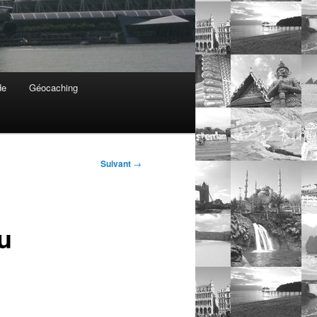
de
Géocaching
Suivant
→
u