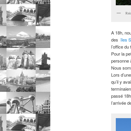
Rai
A 18h, nou
des
îles 
l’office du
Pour la pe
personne à
Nous somm
Lors d’une
qu’il y ava
terminaient
passé 18h
l’arrivée 