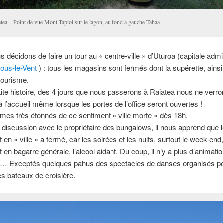
atea – Point de vue Mont Tapioi sur le lagon, au fond à gauche Tahaa
s décidons de faire un tour au « centre-ville » d’Uturoa (capitale admi
Sous-le-Vent
) : tous les magasins sont fermés dont la supérette, ains
 tourisme.
tite histoire, des 4 jours que nous passerons à Raiatea nous ne verr
 l’accueil même lorsque les portes de l’office seront ouvertes !
es très étonnés de ce sentiment « ville morte » dès 18h.
 discussion avec le propriétaire des bungalows, il nous apprend que l
it en « ville » a fermé, car les soirées et les nuits, surtout le week-end
 en bagarre générale, l’alcool aidant. Du coup, il n’y a plus d’animation
… Exceptés quelques pahus des spectacles de danses organisés p
des bateaux de croisière.