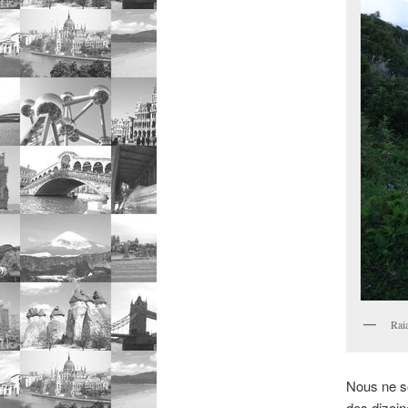
Rai
Nous ne s
des dizain