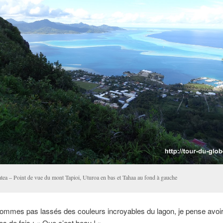
atea – Point de vue du mont Tapioi, Uturoa en bas et Tahaa au fond à gauche
ommes pas lassés des couleurs incroyables du lagon, je pense avoir
es de fois : « Que c’est beau ! ».