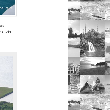
ers
» située