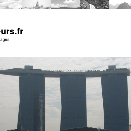
urs.fr
yages