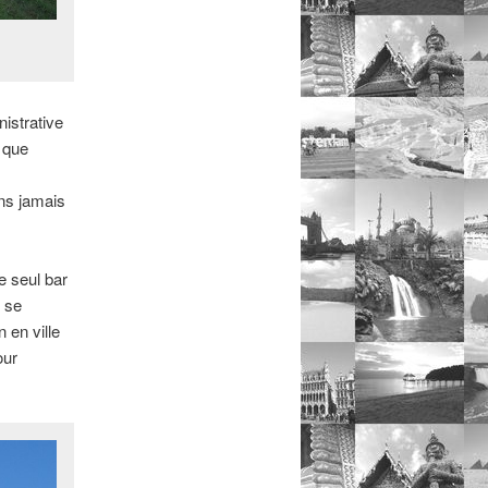
nistrative
i que
ons jamais
e seul bar
, se
 en ville
our