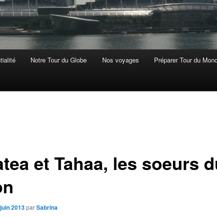
ialité
Notre Tour du Globe
Nos voyages
Préparer Tour du Mon
atea et Tahaa, les soeurs d
on
juin 2013
par
Sabrina