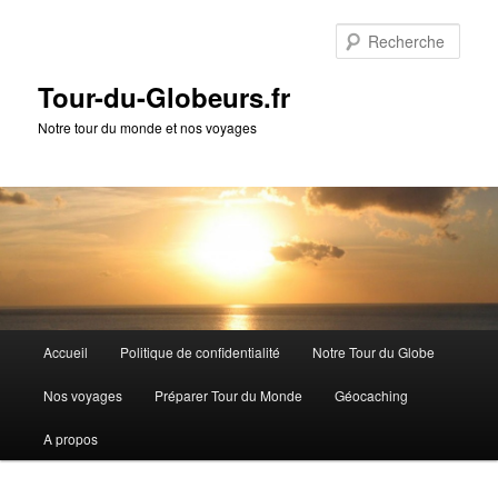
Rech
Tour-du-Globeurs.fr
Notre tour du monde et nos voyages
Menu
Accueil
Politique de confidentialité
Notre Tour du Globe
Aller
Aller
principal
Nos voyages
Préparer Tour du Monde
Géocaching
au
au
A propos
contenu
contenu
principal
secondaire