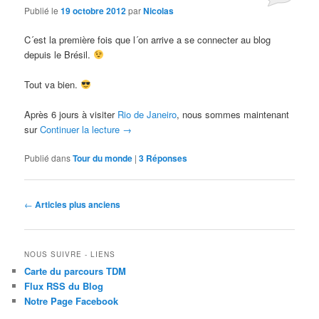
Publié le
19 octobre 2012
par
Nicolas
C´est la première fois que l´on arrive a se connecter au blog
depuis le Brésil.
Tout va bien.
Après 6 jours à visiter
Rio de Janeiro
, nous sommes maintenant
sur
Continuer la lecture
→
Publié dans
Tour du monde
|
3
Réponses
Navigation
←
Articles plus anciens
des
articles
NOUS SUIVRE - LIENS
Carte du parcours TDM
Flux RSS du Blog
Notre Page Facebook