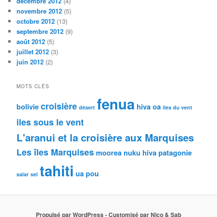
décembre 2012
(4)
novembre 2012
(5)
octobre 2012
(13)
septembre 2012
(9)
août 2012
(5)
juillet 2012
(3)
juin 2012
(2)
MOTS CLÉS
fenua
croisière
bolivie
hiva oa
désert
iles du vent
iles sous le vent
L'aranui et la croisière aux Marquises
Les îles Marquises
moorea
nuku hiva
patagonie
tahiti
ua pou
salar
sel
Propulsé par WordPress - Customisé par Nico & Sab