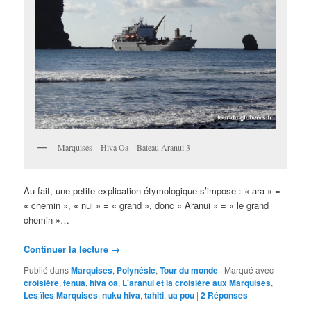
Marquises – Hiva Oa – Bateau Aranui 3
Au fait, une petite explication étymologique s’impose : « ara » =
« chemin », « nui » = « grand », donc « Aranui » = « le grand
chemin »…
Continuer la lecture
→
Publié dans
Marquises
,
Polynésie
,
Tour du monde
|
Marqué avec
croisière
,
fenua
,
hiva oa
,
L'aranui et la croisière aux Marquises
,
Les îles Marquises
,
nuku hiva
,
tahiti
,
ua pou
|
2
Réponses