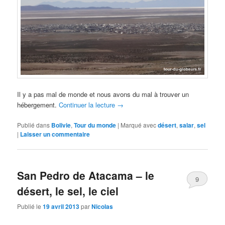
Il y a pas mal de monde et nous avons du mal à trouver un
hébergement.
Continuer la lecture
→
Publié dans
Bolivie
,
Tour du monde
|
Marqué avec
désert
,
salar
,
sel
|
Laisser un commentaire
San Pedro de Atacama – le
9
désert, le sel, le ciel
Publié le
19 avril 2013
par
Nicolas