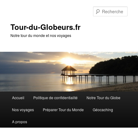
Rech
Tour-du-Globeurs.fr
Notre tour du monde et nos voyages
Menu
Accueil
Politique de confidentialité
Notre Tour du Globe
Aller
Aller
principal
Nos voyages
Préparer Tour du Monde
Géocaching
au
au
A propos
contenu
contenu
principal
secondaire