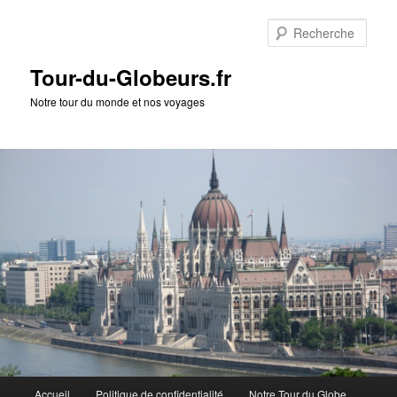
Rech
Tour-du-Globeurs.fr
Notre tour du monde et nos voyages
Menu
Accueil
Politique de confidentialité
Notre Tour du Globe
Aller
Aller