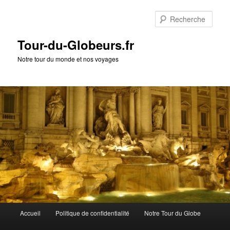
Rech
Tour-du-Globeurs.fr
Notre tour du monde et nos voyages
Menu
Accueil
Politique de confidentialité
Notre Tour du Globe
Aller
Aller
principal