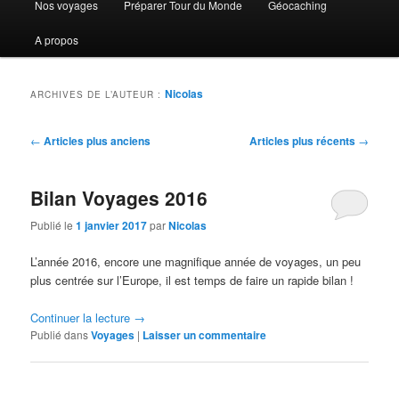
Nos voyages
Préparer Tour du Monde
Géocaching
au
au
A propos
contenu
contenu
principal
secondaire
Nicolas
ARCHIVES DE L’AUTEUR :
Navigation
←
Articles plus anciens
Articles plus récents
→
des
articles
Bilan Voyages 2016
Publié le
1 janvier 2017
par
Nicolas
L’année 2016, encore une magnifique année de voyages, un peu
plus centrée sur l’Europe, il est temps de faire un rapide bilan !
Continuer la lecture
→
Publié dans
Voyages
|
Laisser un commentaire