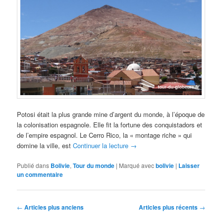
Potosi était la plus grande mine d’argent du monde, à l’époque de
la colonisation espagnole. Elle fit la fortune des conquistadors et
de l’empire espagnol. Le Cerro Rico, la « montage riche » qui
domine la ville, est
Continuer la lecture
→
Publié dans
Bolivie
,
Tour du monde
|
Marqué avec
bolivie
|
Laisser
un commentaire
Navigation
←
Articles plus anciens
Articles plus récents
→
des